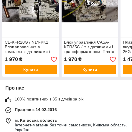
CE-KFR20G / N1Y-KK1
Блок управління CASA-
Пла
Блок управління в
KFR35G / Y з датчиками і
внут
комплекті з датчиками і
трансформатором. Плата
26G 
трансформатором
CE-KFR20G / N1Y KK1
1 970
1 970
1 4
₴
₴
Купити
Купити
Про нас
100% позитивних з 35 відгуків за рік
Працює з 14.02.2016
м. Київська область
Інтернет-магазин без точки самовивозу, Київська область,
Україна