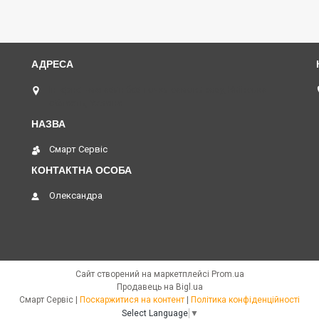
Інтернет-магазин без точки самовивозу, Київська
область, Україна
Смарт Сервіс
Олександра
Сайт створений на маркетплейсі
Prom.ua
Продавець на Bigl.ua
Смарт Сервіс |
Поскаржитися на контент
|
Політика конфіденційності
Select Language
▼