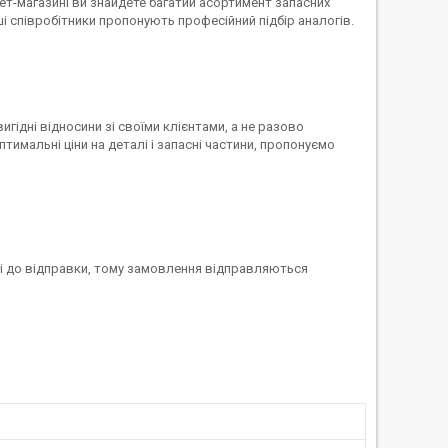
-магазині ви знайдете багатий асортимент запасних
ші співробітники пропонують професійний підбір аналогів.
гідні відносини зі своїми клієнтами, а не разово
имальні ціни на деталі і запасні частини, пропонуємо
ві до відправки, тому замовлення відправляються