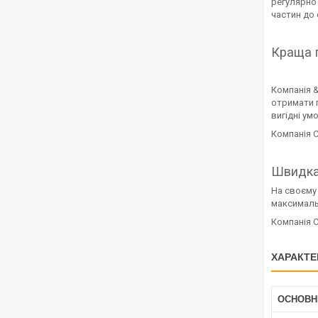
регулярно
частин до 
Краща 
Компанія &
отримати п
вигідні ум
Компанія С
Швидка
На своєму 
максималь
Компанія С
ХАРАКТЕ
ОСНОВН