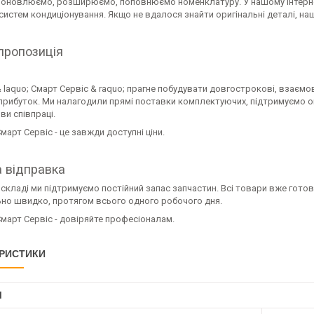
 оновлюємо, розширюємо, поповнюємо номенклатуру. У нашому інтернет
систем кондиціонування. Якщо не вдалося знайти оригінальні деталі, на
пропозиція
 laquo; Смарт Сервіс & raquo; прагне побудувати довгострокові, взаємови
рибуток. Ми налагодили прямі поставки комплектуючих, підтримуємо опт
ови співпраці.
март Сервіс - це завжди доступні ціни.
 відправка
складі ми підтримуємо постійний запас запчастин. Всі товари вже гото
но швидко, протягом всього одного робочого дня.
март Сервіс - довіряйте професіоналам.
РИСТИКИ
І