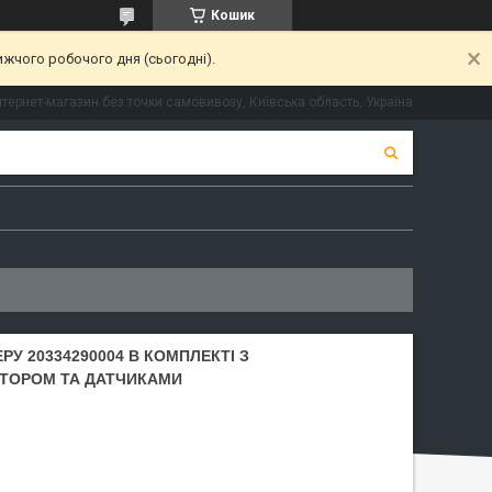
Кошик
ижчого робочого дня (сьогодні).
нтернет-магазин без точки самовивозу, Київська область, Україна
У 20334290004 В КОМПЛЕКТІ З
ТОРОМ ТА ДАТЧИКАМИ