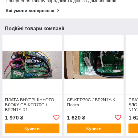
Повернення товару впродовж 14 днів за домовленістю
Всі умови повернення
Подібні товари компанії
ПЛАТА ВНУТРІШНЬОГО
CE-KFR70G / BP2N1Y-K
ПЛА
БЛОКУ CE-KFR70G /
Плата
БЛО
BP2N1Y-R1
N1Y
1 970
1 620
1 6
₴
₴
Купити
Купити