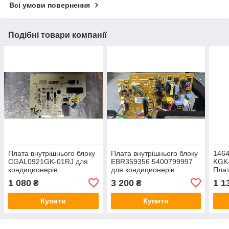
Всі умови повернення
Подібні товари компанії
Плата внутрішнього блоку
Плата внутрішнього блоку
146
CGAL0921GK-01RJ для
EBR359356 5400799997
KGK-
кондиционерів
для кондиционерів
Плат
конд
1 080
3 200
1 1
₴
₴
Купити
Купити