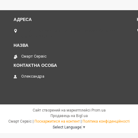
Інтернет-магазин без точки самовивозу, Київська
область, Україна
Смарт Сервіс
Олександра
Сайт створений на маркетплейсі
Prom.ua
Продавець на Bigl.ua
Смарт Сервіс |
Поскаржитися на контент
|
Політика конфіденційності
Select Language
▼