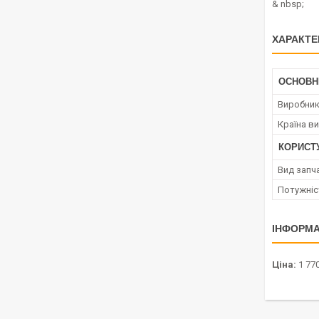
& nbsp;
ХАРАКТЕ
ОСНОВН
Виробни
Країна в
КОРИСТ
Вид запч
Потужніс
ІНФОРМА
Ціна:
1 770