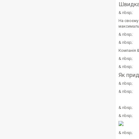
Швидка
& nbsp;
На своєму 
максималь
& nbsp;
& nbsp;
Компанія &
& nbsp;
& nbsp;
Як прид
& nbsp;
& nbsp;
& nbsp;
& nbsp;
& nbsp;