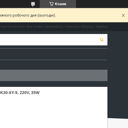
Кошик
ижчого робочого дня (сьогодні).
нтернет-магазин без точки самовивозу, Київська область, Україна
0-6Y-9, 220V, 35W