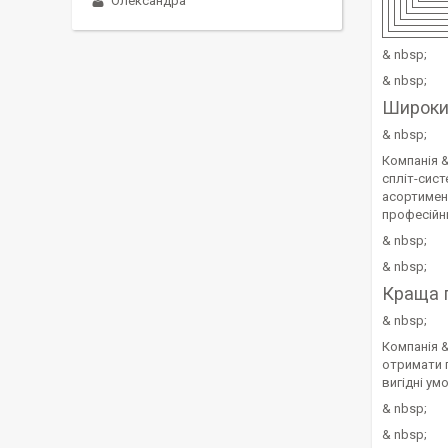
Олександра
& nbsp;
& nbsp;
Широки
& nbsp;
Компанія &
спліт-сис
асортимент
професійни
& nbsp;
& nbsp;
Краща 
& nbsp;
Компанія &
отримати п
вигідні ум
& nbsp;
& nbsp;