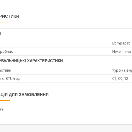
РИСТИКИ
І
к
Ebmpapst
иробник
Німеччина
УВАЛЬНИЦЬКІ ХАРАКТЕРИСТИКИ
астини
турбіна вн
ть, BTU/год
07, 09, 12
ЦІЯ ДЛЯ ЗАМОВЛЕННЯ
 ₴