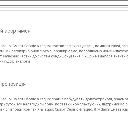
й асортимент
 laquo; Смарт Сервіс & raquo; поставляє якісні деталі, комплектуючі, з
тем. Ми регулярно оновлюємо, розширюємо, поповнюємо номенклатуру. У
 запасних частин до систем кондиціонування. Якщо не вдалося знайти о
й підбір аналогів.
пропозиція
 laquo; Смарт Сервіс & raquo; прагне побудувати довгострокові, взаємови
рибуток. Ми налагодили прямі поставки комплектуючих, підтримуємо опт
ови співпраці. Компанія & laquo; Смарт Сервіс & raquo; & Mdash; це завжди