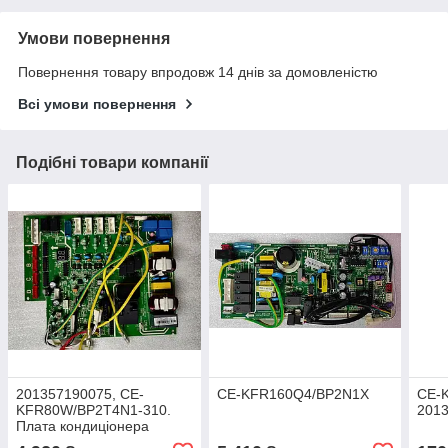
Умови повернення
Повернення товару впродовж 14 днів за домовленістю
Всі умови повернення
Подібні товари компанії
201357190075, CE-
CE-KFR160Q4/BP2N1X
CE-
KFR80W/BP2T4N1-310.
201
Плата кондиціонера