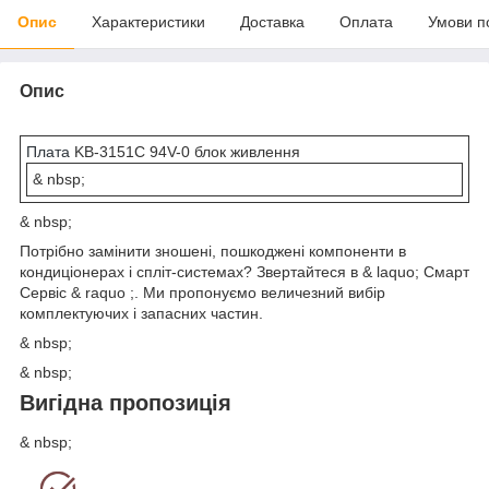
Опис
Характеристики
Доставка
Оплата
Умови п
Опис
Плата
KB-3151C 94V-0 блок живлення
& nbsp;
& nbsp;
Потрібно замінити зношені, пошкоджені компоненти в
кондиціонерах і спліт-системах? Звертайтеся в & laquo; Смарт
Сервіс & raquo ;. Ми пропонуємо величезний вибір
комплектуючих і запасних частин.
& nbsp;
& nbsp;
Вигідна пропозиція
& nbsp;