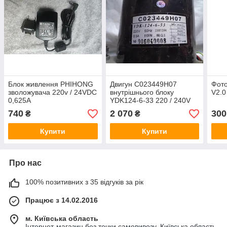
Блок живлення PHIHONG
Двигун C023449H07
Фот
зволожувача 220v / 24VDC
внутрішнього блоку
V2.0
0,625A
YDK124-6-33 220 / 240V
0.5A 50HZ
740
2 070
300
₴
₴
Купити
Купити
Про нас
100% позитивних з 35 відгуків за рік
Працює з 14.02.2016
м. Київська область
Інтернет-магазин без точки самовивозу, Київська область,