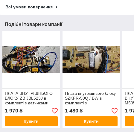
Всі умови повернення
Подібні товари компанії
ПЛАТА ВНУТРІШНЬОГО
Плата внутрішнього блоку
ПЛА
БЛОКУ ZB JBL523J в
SZKFR-50Q / BW в
ВНУ
комплекті з датчиками
комплекті з
M505
фотоприймачем і
датч
1 970
1 480
1 9
₴
₴
датчиками
Купити
Купити