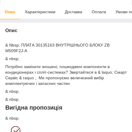
Опис
Характеристики
Доставка
Оплата
Умови п
Опис
& Nbsp;
ПЛАТА
30135163 ВНУТРІШНЬОГО БЛОКУ ZB
M509F2J-A
& nbsp;
Потрібно замінити зношені, пошкоджені компоненти в
кондиціонерах і спліт-системах? Звертайтеся в & laquo; Смарт
Сервіс & raquo ;. Ми пропонуємо величезний вибір
комплектуючих і запасних частин.
& nbsp;
& nbsp;
Вигідна пропозиція
& nbsp;