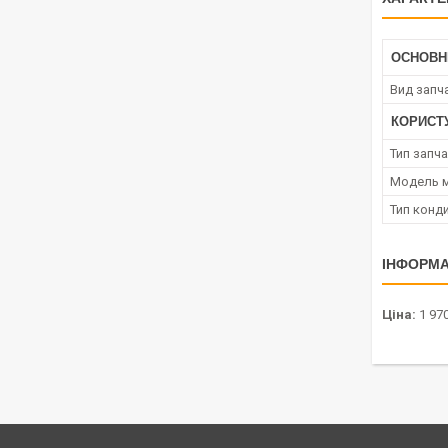
ОСНОВН
Вид запч
КОРИСТ
Тип запч
Модель м
Тип конд
ІНФОРМА
Ціна:
1 970