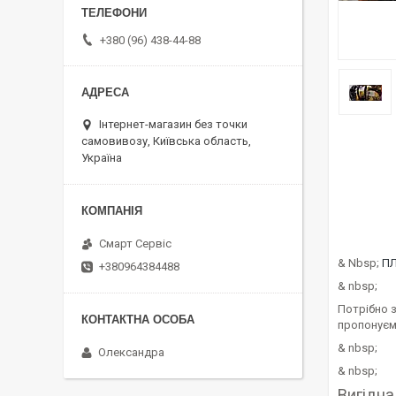
+380 (96) 438-44-88
Інтернет-магазин без точки
самовивозу, Київська область,
Україна
Смарт Сервіс
& Nbsp;
П
+380964384488
& nbsp;
Потрібно з
пропонуєм
& nbsp;
Олександра
& nbsp;
Вигідна