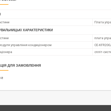
І
астини
Плата упр
УВАЛЬНИЦЬКІ ХАРАКТЕРИСТИКИ
астини
плата упр
одуля управління кондиціонером
CE-KFR20G/
иціонера
спліт-сист
ЦІЯ ДЛЯ ЗАМОВЛЕННЯ
 ₴