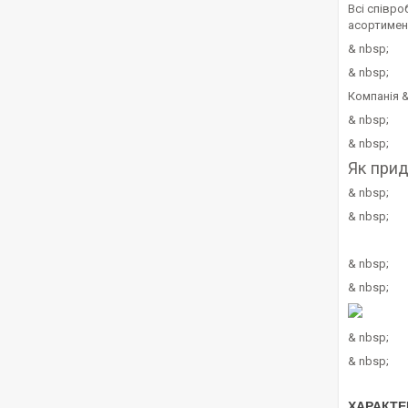
Всі співро
асортимент
& nbsp;
& nbsp;
Компанія &
& nbsp;
& nbsp;
Як прид
& nbsp;
& nbsp;
& nbsp;
& nbsp;
& nbsp;
& nbsp;
ХАРАКТЕ