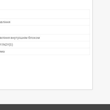
авління
авління внутрішнім блоком
I1N2Y(S)
ема