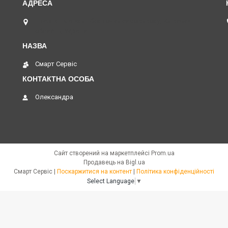
Інтернет-магазин без точки самовивозу, Київська
область, Україна
Смарт Сервіс
Олександра
Сайт створений на маркетплейсі
Prom.ua
Продавець на Bigl.ua
Смарт Сервіс |
Поскаржитися на контент
|
Політика конфіденційності
Select Language
▼