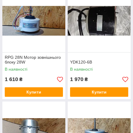
RPG 28N Мотор зовнішнього
блоку 28W
YDK120-6B
В наявності
В наявності
1 610
1 970
₴
₴
Купити
Купити