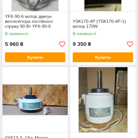
YFK-90-6 мотор двигун
вентилятора постійного
YSK170-4P (YSK170-4P-1)
струму 90 Вт YFK-90-6
мотор 170W
В наявності
В наявності
5 960
9 350
₴
₴
Купити
Купити
YYK13-4, 13w. Мотор