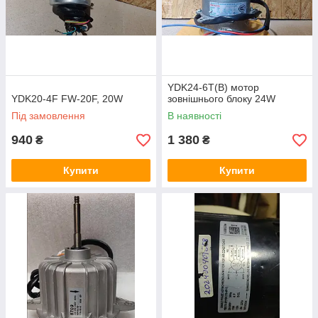
YDK24-6T(B) мотор
YDK20-4F FW-20F, 20W
зовнішнього блоку 24W
Під замовлення
В наявності
940
1 380
₴
₴
Купити
Купити