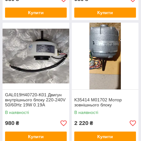
Купити
Купити
GAL019H40720-K01 Двигун
внутрішнього блоку 220-240V
K35414 M01702 Мотор
50/60Hz 19W 0.19A
зовнішнього блоку
В наявності
В наявності
980
2 220
₴
₴
Купити
Купити