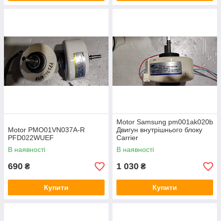
Motor Samsung pm001ak020b
Motor PMO01VN037A-R
Двигун внутрішнього блоку
PFD022WUEF
Carrier
В наявності
В наявності
690
1 030
₴
₴
Купити
Купити