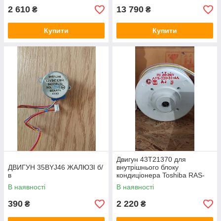
2 610
13 790
₴
₴
Купити
Купити
Двигун 43T21370 для
ДВИГУН 35BYJ46 ЖАЛЮЗІ б/
внутрішнього блоку
в
кондиціонера Toshiba RAS-
18NKHP-E
В наявності
В наявності
390
2 220
₴
₴