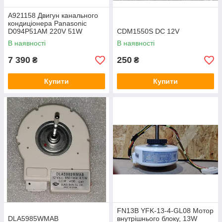
A921158 Двигун канального
кондиціонера Panasonic
D094P51AM 220V 51W
CDM1550S DC 12V
В наявності
В наявності
7 390
250
₴
₴
Купити
Купити
FN13B YFK-13-4-GL08 Мотор
DLA5985WMAB
внутрішнього блоку, 13W