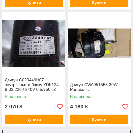
Купити
Купити
Двигун C023449H07
внутрішнього блоку YDK124-
Двигун CWA951555 30W
6-33 220 / 240V 0.5A 50HZ
Panasonic
В наявності
В наявності
2 070
4 180
₴
₴
Купити
Купити